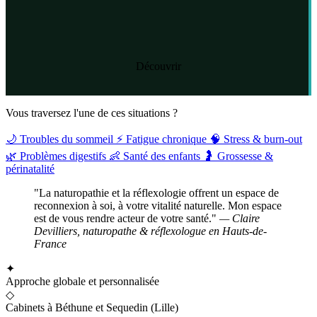
Découvrir
Vous traversez l'une de ces situations ?
🌙
Troubles du sommeil
⚡
Fatigue chronique
🧠
Stress & burn-out
🌿
Problèmes digestifs
👶
Santé des enfants
🤰
Grossesse &
périnatalité
"La naturopathie et la réflexologie offrent un espace de
reconnexion à soi, à votre vitalité naturelle. Mon espace
est de vous rendre acteur de votre santé."
— Claire
Devilliers, naturopathe & réflexologue en Hauts-de-
France
✦
Approche globale et personnalisée
◇
Cabinets à Béthune et Sequedin (Lille)