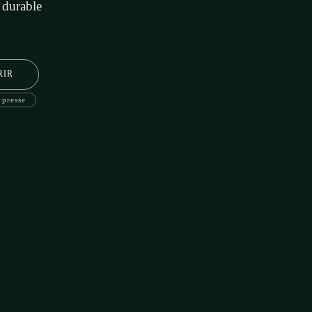
 durable
.
RIR
 presse