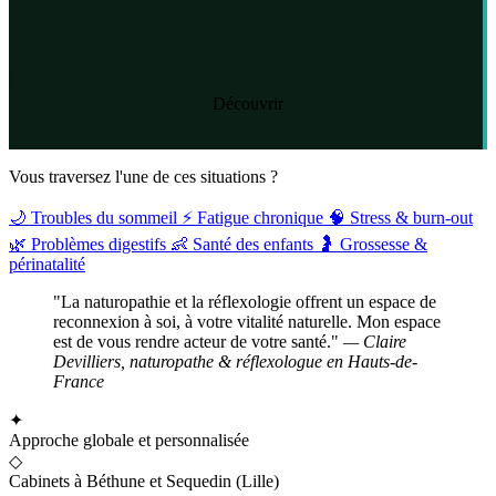
Découvrir
Vous traversez l'une de ces situations ?
🌙
Troubles du sommeil
⚡
Fatigue chronique
🧠
Stress & burn-out
🌿
Problèmes digestifs
👶
Santé des enfants
🤰
Grossesse &
périnatalité
"La naturopathie et la réflexologie offrent un espace de
reconnexion à soi, à votre vitalité naturelle. Mon espace
est de vous rendre acteur de votre santé."
— Claire
Devilliers, naturopathe & réflexologue en Hauts-de-
France
✦
Approche globale et personnalisée
◇
Cabinets à Béthune et Sequedin (Lille)