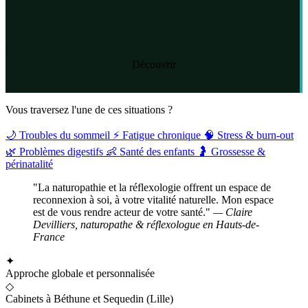
Découvrir
Vous traversez l'une de ces situations ?
🌙
Troubles du sommeil
⚡
Fatigue chronique
🧠
Stress & burn-out
🌿
Problèmes digestifs
👶
Santé des enfants
🤰
Grossesse &
périnatalité
"La naturopathie et la réflexologie offrent un espace de
reconnexion à soi, à votre vitalité naturelle. Mon espace
est de vous rendre acteur de votre santé."
— Claire
Devilliers, naturopathe & réflexologue en Hauts-de-
France
✦
Approche globale et personnalisée
◇
Cabinets à Béthune et Sequedin (Lille)