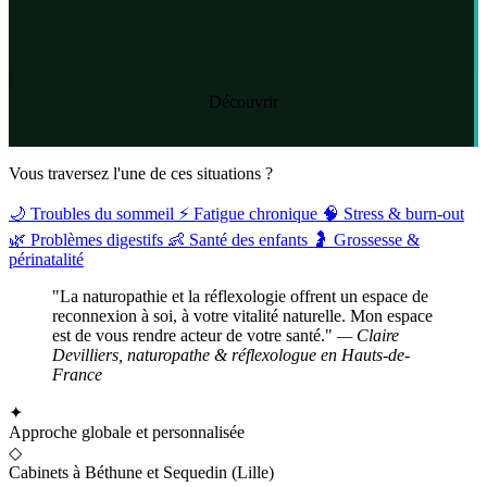
Découvrir
Vous traversez l'une de ces situations ?
🌙
Troubles du sommeil
⚡
Fatigue chronique
🧠
Stress & burn-out
🌿
Problèmes digestifs
👶
Santé des enfants
🤰
Grossesse &
périnatalité
"La naturopathie et la réflexologie offrent un espace de
reconnexion à soi, à votre vitalité naturelle. Mon espace
est de vous rendre acteur de votre santé."
— Claire
Devilliers, naturopathe & réflexologue en Hauts-de-
France
✦
Approche globale et personnalisée
◇
Cabinets à Béthune et Sequedin (Lille)