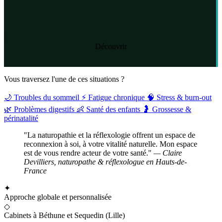
Découvrir
Vous traversez l'une de ces situations ?
🌙
Troubles du sommeil
⚡
Fatigue chronique
🧠
Stress & burn-out
🌿
Problèmes digestifs
👶
Santé des enfants
🤰
Grossesse &
périnatalité
"La naturopathie et la réflexologie offrent un espace de
reconnexion à soi, à votre vitalité naturelle. Mon espace
est de vous rendre acteur de votre santé."
— Claire
Devilliers, naturopathe & réflexologue en Hauts-de-
France
✦
Approche globale et personnalisée
◇
Cabinets à Béthune et Sequedin (Lille)