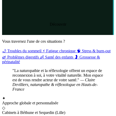
Découvrir
Vous traversez l'une de ces situations ?
🌙
Troubles du sommeil
⚡
Fatigue chronique
🧠
Stress & burn-out
🌿
Problèmes digestifs
👶
Santé des enfants
🤰
Grossesse &
périnatalité
"La naturopathie et la réflexologie offrent un espace de
reconnexion à soi, à votre vitalité naturelle. Mon espace
est de vous rendre acteur de votre santé."
— Claire
Devilliers, naturopathe & réflexologue en Hauts-de-
France
✦
Approche globale et personnalisée
◇
Cabinets à Béthune et Sequedin (Lille)