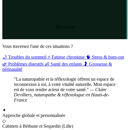
Découvrir
Vous traversez l'une de ces situations ?
🌙
Troubles du sommeil
⚡
Fatigue chronique
🧠
Stress & burn-out
🌿
Problèmes digestifs
👶
Santé des enfants
🤰
Grossesse &
périnatalité
"La naturopathie et la réflexologie offrent un espace de
reconnexion à soi, à votre vitalité naturelle. Mon espace
est de vous rendre acteur de votre santé."
— Claire
Devilliers, naturopathe & réflexologue en Hauts-de-
France
✦
Approche globale et personnalisée
◇
Cabinets à Béthune et Sequedin (Lille)