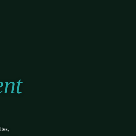
ent
tes,