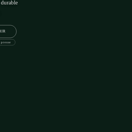
 durable
.
RIR
 presse