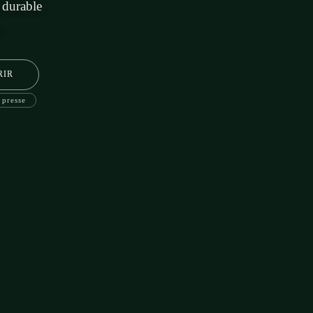
 durable
.
RIR
 presse