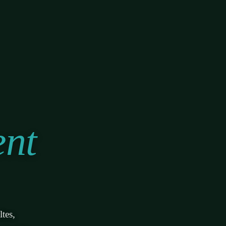
ent
tes,