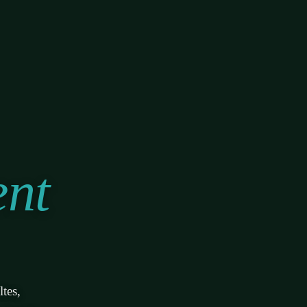
ent
tes,