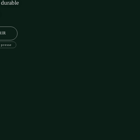
 durable
.
RIR
 presse