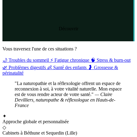
Découvrir
Vous traversez l'une de ces situations ?
🌙
Troubles du sommeil
⚡
Fatigue chronique
🧠
Stress & burn-out
🌿
Problèmes digestifs
👶
Santé des enfants
🤰
Grossesse &
périnatalité
"La naturopathie et la réflexologie offrent un espace de
reconnexion à soi, à votre vitalité naturelle. Mon espace
est de vous rendre acteur de votre santé."
— Claire
Devilliers, naturopathe & réflexologue en Hauts-de-
France
✦
Approche globale et personnalisée
◇
Cabinets à Béthune et Sequedin (Lille)