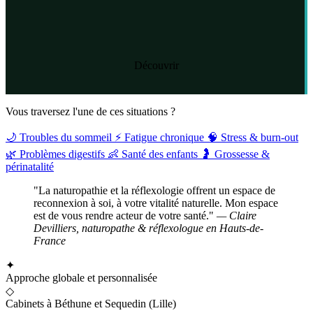
Découvrir
Vous traversez l'une de ces situations ?
🌙
Troubles du sommeil
⚡
Fatigue chronique
🧠
Stress & burn-out
🌿
Problèmes digestifs
👶
Santé des enfants
🤰
Grossesse &
périnatalité
"La naturopathie et la réflexologie offrent un espace de
reconnexion à soi, à votre vitalité naturelle. Mon espace
est de vous rendre acteur de votre santé."
— Claire
Devilliers, naturopathe & réflexologue en Hauts-de-
France
✦
Approche globale et personnalisée
◇
Cabinets à Béthune et Sequedin (Lille)