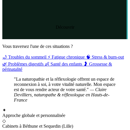
Découvrir
Vous traversez l'une de ces situations ?
🌙
Troubles du sommeil
⚡
Fatigue chronique
🧠
Stress & burn-out
🌿
Problèmes digestifs
👶
Santé des enfants
🤰
Grossesse &
périnatalité
"La naturopathie et la réflexologie offrent un espace de
reconnexion à soi, à votre vitalité naturelle. Mon espace
est de vous rendre acteur de votre santé."
— Claire
Devilliers, naturopathe & réflexologue en Hauts-de-
France
✦
Approche globale et personnalisée
◇
Cabinets à Béthune et Sequedin (Lille)